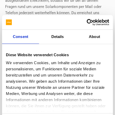
ausgebildeten Elektrikern, sodass wir dir bei all deinen
Fragen rund um unsere Solarkomponenten per Mail oder
Telefon jederzeit weiterhelfen können. Du erreichst uns
telefonisch oder über das Kontaktformular.
Consent
Details
About
Du erreichst uns bequem über unser
Kontaktformular oder per Mail an
service@solago.de
Diese Website verwendet Cookies
Kontaktformular öffnen
Wir verwenden Cookies, um Inhalte und Anzeigen zu
personalisieren, um Funktionen für soziale Medien
bereitzustellen und um unseren Datenverkehr zu
analysieren. Wir geben auch Informationen über Ihre
Nutzung unserer Website an unsere Partner für soziale
Medien, Werbung und Analysen weiter, die diese
Janik
Marc
Joachim
Kevin
Informationen mit anderen Informationen kombinieren
Nolden
Meier
Schumann
Klaus
können, die Sie ihnen zur Verfügung gestellt haben oder
die sie aus Ihrer Nutzung ihrer Dienste gesammelt