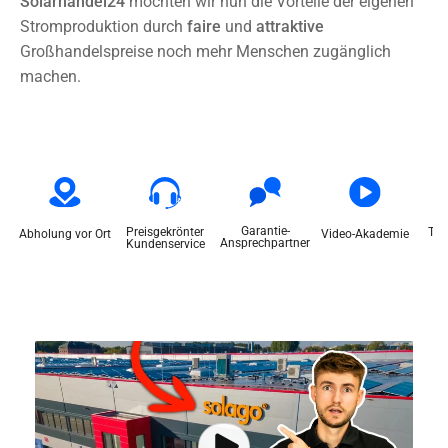
Solarhandel24
möchten wir nun die Vorteile der eigenen
Stromproduktion durch
faire
und
attraktive
Großhandelspreise noch mehr Menschen zugänglich
machen.
Garantie-
Preisgekrönter
Tag
Abholung vor Ort
Video-Akademie
Ansprechpartner
Kundenservice
B