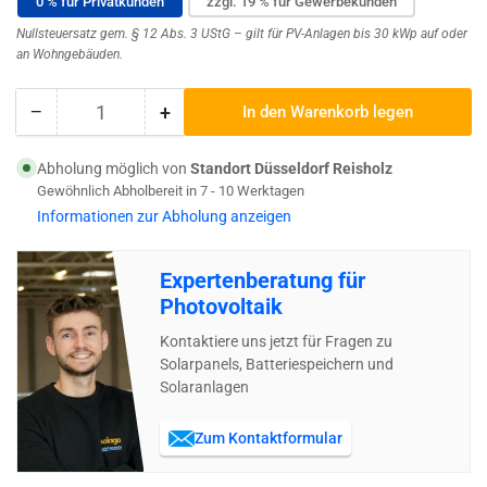
0 % für Privatkunden
zzgl. 19 % für Gewerbekunden
Nullsteuersatz gem. § 12 Abs. 3 UStG – gilt für PV-Anlagen bis 30 kWp auf oder
an Wohngebäuden.
−
+
In den Warenkorb legen
Anzahl
Menge
Menge
reduzieren
erhöhen
für
für
Abholung möglich von
Standort Düsseldorf Reisholz
Standard
Standard
Gewöhnlich Abholbereit in 7 - 10 Werktagen
Schrägdach
Schrägdach
Informationen zur Abholung anzeigen
Montageset
Montageset
für
für
Expertenberatung für
1
1
Solarmodul
Solarmodul
Photovoltaik
Kontaktiere uns jetzt für Fragen zu
Solarpanels, Batteriespeichern und
Solaranlagen
Zum Kontaktformular