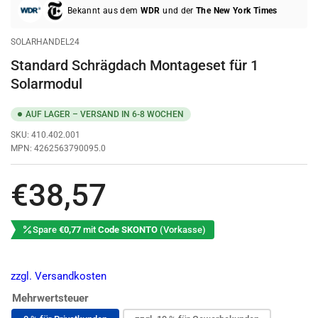
Bekannt aus dem
WDR
und der
The New York Times
SOLARHANDEL24
Standard Schrägdach Montageset für 1
Solarmodul
AUF LAGER – VERSAND IN 6-8 WOCHEN
SKU:
410.402.001
MPN:
4262563790095.0
Normaler
€38,57
Preis
Spare
€0,77
mit
Code SKONTO
(Vorkasse)
zzgl. Versandkosten
Mehrwertsteuer