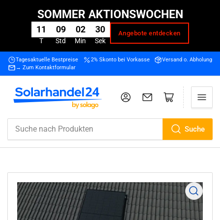
SOMMER AKTIONSWOCHEN
11
09
02
29
Angebote entdecken
T
Std
Min
Sek
Tagesaktuelle Bestpreise
2% Skonto bei Vorkasse
Versand o. Abholung
→ Zum Kontaktformular
Support
Mini-Warenkorb öffnen
Kundenzugang öffnen
Suche
Suche
nach
Produkten